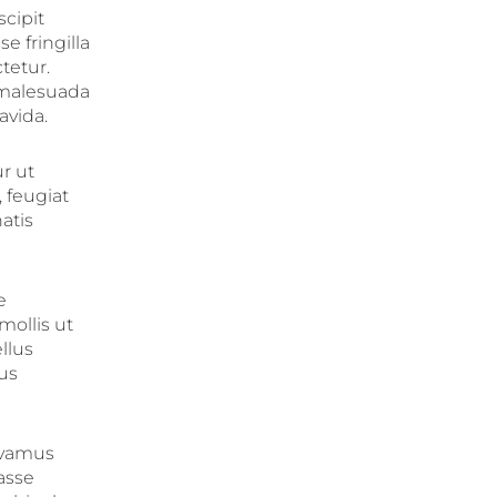
cipit
e fringilla
tetur.
 malesuada
avida.
ur ut
, feugiat
atis
e
mollis ut
llus
lus
ivamus
asse