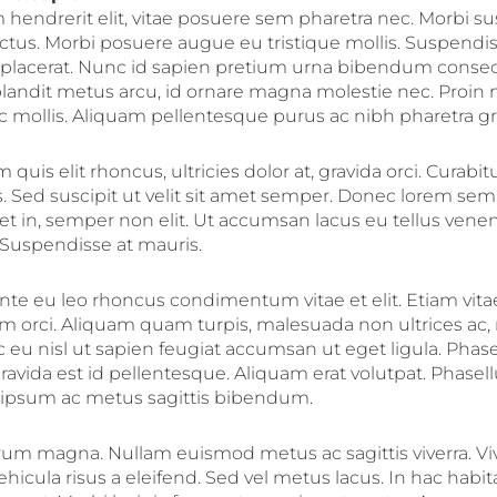
endrerit elit, vitae posuere sem pharetra nec. Morbi sus
uctus. Morbi posuere augue eu tristique mollis. Suspendiss
 placerat. Nunc id sapien pretium urna bibendum consec
landit metus arcu, id ornare magna molestie nec. Proin
c mollis. Aliquam pellentesque purus ac nibh pharetra gr
 quis elit rhoncus, ultricies dolor at, gravida orci. Curabit
is. Sed suscipit ut velit sit amet semper. Donec lorem sem
et in, semper non elit. Ut accumsan lacus eu tellus venen
 Suspendisse at mauris.
ante eu leo rhoncus condimentum vitae et elit. Etiam vita
 orci. Aliquam quam turpis, malesuada non ultrices ac, 
 eu nisl ut sapien feugiat accumsan ut eget ligula. Phase
ravida est id pellentesque. Aliquam erat volutpat. Phasel
 ipsum ac metus sagittis bibendum.
trum magna. Nullam euismod metus ac sagittis viverra. V
hicula risus a eleifend. Sed vel metus lacus. In hac habit