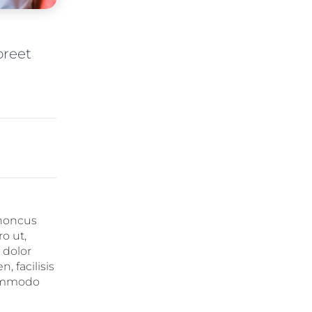
oreet
rhoncus
o ut,
 dolor
, facilisis
 commodo