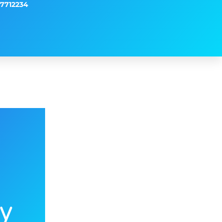
7712234
ly