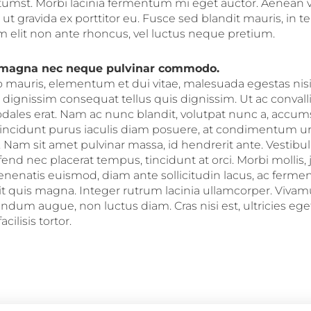
ctumst. Morbi lacinia fermentum mi eget auctor. Aenean 
, ut gravida ex porttitor eu. Fusce sed blandit mauris, in t
 elit non ante rhoncus, vel luctus neque pretium.
 magna nec neque pulvinar commodo.
o mauris, elementum et dui vitae, malesuada egestas nisi
ignissim consequat tellus quis dignissim. Ut ac convallis
ales erat. Nam ac nunc blandit, volutpat nunc a, accums
tincidunt purus iaculis diam posuere, at condimentum u
 Nam sit amet pulvinar massa, id hendrerit ante. Vestibu
eifend nec placerat tempus, tincidunt at orci. Morbi mollis, 
enenatis euismod, diam ante sollicitudin lacus, ac ferm
it quis magna. Integer rutrum lacinia ullamcorper. Vivamu
dum augue, non luctus diam. Cras nisi est, ultricies eg
facilisis tortor.