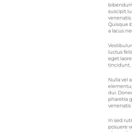
bibendum h
suscipit l
venenatis
Quisque b
a lacus ne
Vestibulum
luctus fel
eget laore
tincidunt.
Nulla vel 
elementum
dui. Donec
pharetra g
venenatis
In sed ru
posuere ve