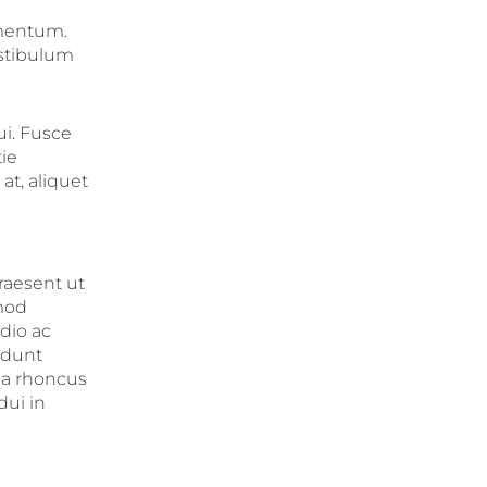
rmentum.
estibulum
ui. Fusce
ie
at, aliquet
raesent ut
mod
odio ac
idunt
 a rhoncus
dui in