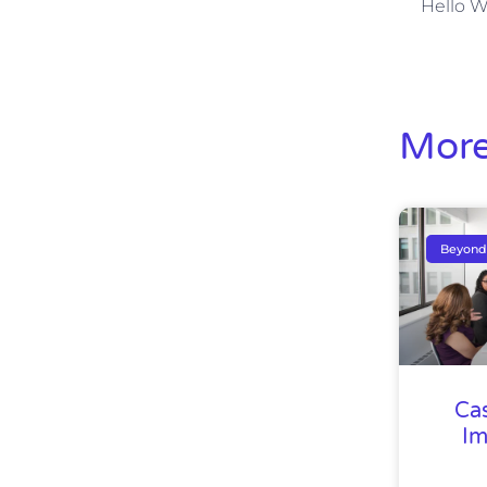
Hello W
More
Beyond
Ca
Im