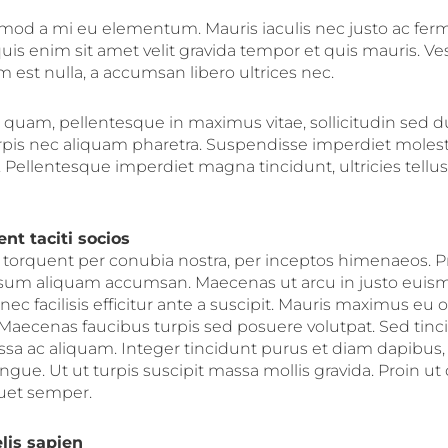
smod a mi eu elementum. Mauris iaculis nec justo ac fe
is enim sit amet velit gravida tempor et quis mauris. V
est nulla, a accumsan libero ultrices nec.
 quam, pellentesque in maximus vitae, sollicitudin sed d
urpis nec aliquam pharetra. Suspendisse imperdiet molest
 Pellentesque imperdiet magna tincidunt, ultricies tellus 
ent taciti socios
a torquent per conubia nostra, per inceptos himenaeos. P
ipsum aliquam accumsan. Maecenas ut arcu in justo euis
nec facilisis efficitur ante a suscipit. Mauris maximus eu 
Maecenas faucibus turpis sed posuere volutpat. Sed tinc
ssa ac aliquam. Integer tincidunt purus et diam dapibus,
ue. Ut ut turpis suscipit massa mollis gravida. Proin ut 
quet semper.
elis sapien