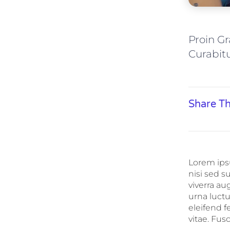
Proin G
Curabit
Share Th
Lorem ipsu
nisi sed s
viverra au
urna luctus
eleifend 
vitae. Fus