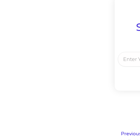
Email
Prev
Previou