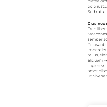
platea di
odio justo
Sed rutrum
Cras nec
Duis liber
Maecenas d
semper sod
Praesent 
imperdiet.
tellus, el
aliquam v
sapien vel
amet biben
ut, viverra 