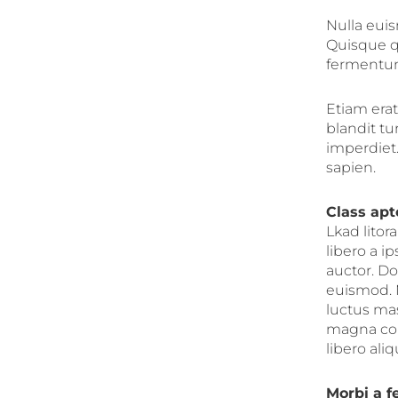
Nulla eui
Quisque qu
fermentum 
Etiam erat
blandit t
imperdiet.
sapien.
Class apt
Lkad litor
libero a 
auctor. Do
euismod. 
luctus ma
magna cong
libero ali
Morbi a f