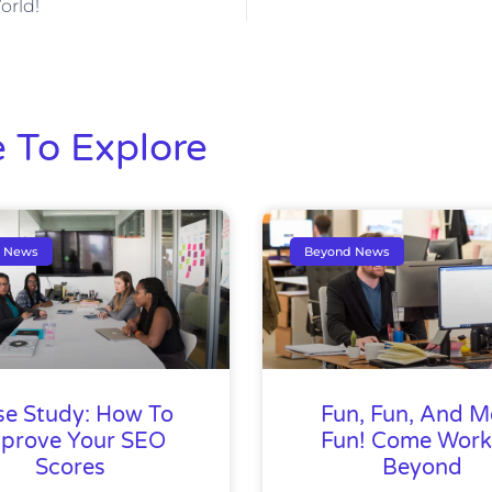
orld!
 To Explore
 News
Beyond News
se Study: How To
Fun, Fun, And M
prove Your SEO
Fun! Come Work
Scores
Beyond